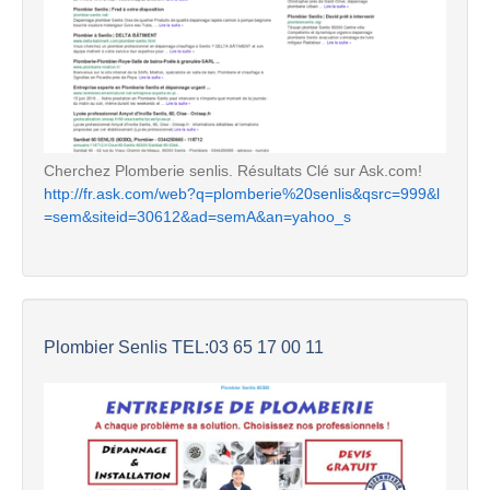
Cherchez Plomberie senlis. Résultats Clé sur Ask.com!
http://fr.ask.com/web?q=plomberie%20senlis&qsrc=999&l
=sem&siteid=30612&ad=semA&an=yahoo_s
Plombier Senlis TEL:03 65 17 00 11