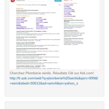
Cherchez Plomberie senlis. Résultats Clé sur Ask.com!
http://fr.ask.com/web?q=plomberie%20senlis&qsrc=999&l
=sem&siteid=30612&ad=semA&an=yahoo_s